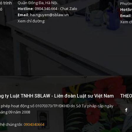
Quận Đống Đa, Hà Nội.
ó trình
Phường
Hotline:
0904.340.664
-
Chat Zalo
có
Hotli
Email:
ha.nguyen@sblaw.vn
Email:
Xem chỉ đường:
Xem ch
g ty Luật TNHH SBLAW - Liên đoàn Luật sư Việt Nam
THEO
 phép hoạt động số 01070373/TP/ĐKHĐ do Sở Tư pháp cấp ngày
háng 09 năm 2008
 hệ chúng tôi:
0904340664