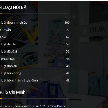
 LOẠI NỔI BẬT
 luật doanh nghiệp
106
ư tư vấn
72
B-LAW
62
 luật đầu tư
57
 luật đất đai
52
n pháp luật
48
 luật dân sự
46
 luật hợp đồng
44
 luật hôn nhân và gia đình
43
P.Hồ Chí Minh
ỉ:
Tầng 6, Toà nhà PDD, số 162, Đường Pasteur,