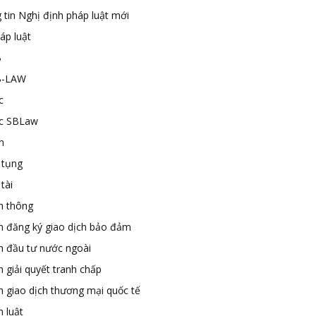
 tin Nghị định pháp luật mới
áp luật
B
B-LAW
c
ức SBLaw
n
 tụng
tài
n thông
n đăng ký giao dịch bảo đảm
n đầu tư nước ngoài
 giải quyết tranh chấp
n giao dịch thương mại quốc tế
 luật