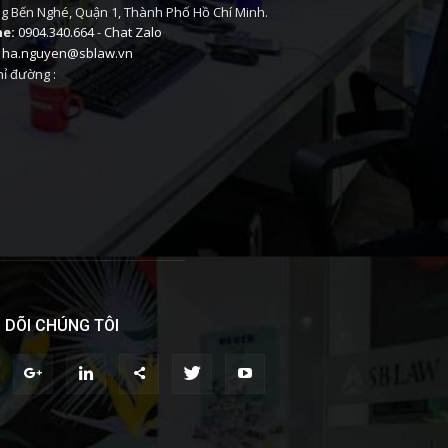
 Bến Nghé, Quận 1, Thành Phố Hồ Chí Minh.
ne:
0904.340.664
-
Chat Zalo
ha.nguyen@sblaw.vn
ỉ đường :
 DÕI CHÚNG TÔI