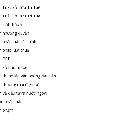
n Luât Sở Hữu Trí Tuệ
n Luật Sở Hữu Trí Tuệ
 luật thừa kế
n nhượng quyền
 pháp luật tài chính
n pháp luật thuế
n PPP
 sở hữu trí tuệ
n thành lập văn phòng đại diện
n thương mại điện tử
n về đầu tư ra nước ngoài
ản pháp luật
vi phạm