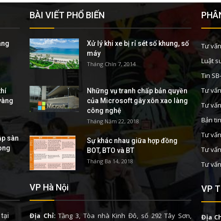
BÀI VIẾT PHỔ BIẾN
PHÂN
áng
Xử lý khi xe bị rỉ sét số khung, số
Tư vấn
máy
Luật s
Tháng Chín 7, 2014
Tin S
Tư vấn
hí
Những vụ tranh chấp bản quyền
 vàng
của Microsoft gây xôn xao làng
Tư vấn
công nghệ
Bản ti
Tháng Năm 22, 2018
Tư vấn
ập sàn
Sự khác nhau giữa hợp đồng
rong
Tư vấn
BOT, BTO và BT
Tháng Ba 14, 2018
Tư vấn
VP Hà Nội
VP T
Địa Chỉ:
Tầng 3, Tòa nhà Kinh Đô, số 292 Tây Sơn,
tại
Địa Ch