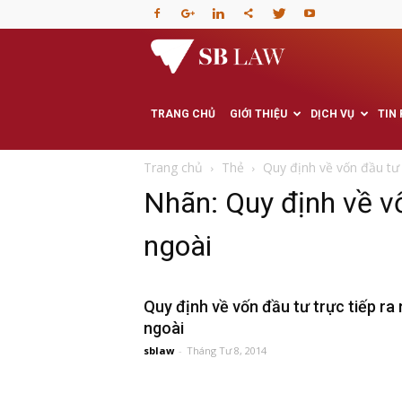
Văn
phòng
TRANG CHỦ
GIỚI THIỆU
DỊCH VỤ
TIN
Luật
Trang chủ
Thẻ
Quy định về vốn đầu tư
Nhãn: Quy định về v
sư
ngoài
–
Quy định về vốn đầu tư trực tiếp ra
Tư
ngoài
sblaw
-
Tháng Tư 8, 2014
vấn