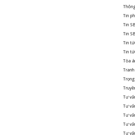
Thông
Tin ph
Tin S
Tin S
Tin tứ
Tin t
Tòa á
Tranh
Trọng 
Truyề
Tư vấ
Tư vấ
Tư vấn
Tư vấ
Tư vấn