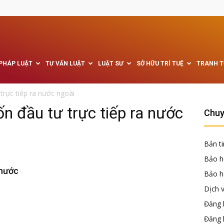
 PHÁP LUẬT
TƯ VẤN LUẬT
LUẬT SƯ
SỞ HỮU TRÍ TUỆ
TRANH 
 trực tiếp ra nước ngoài
ốn đầu tư trực tiếp ra nước
Chuy
Bản ti
Bảo h
 nước
Bảo hộ
Dịch 
Đăng k
Đăng 