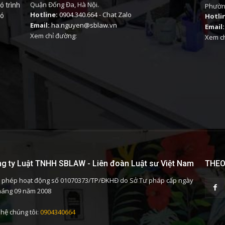
Quận Đống Đa, Hà Nội.
ó trình
Phường
Hotline:
0904.340.664
-
Chat Zalo
có
Hotli
Email:
ha.nguyen@sblaw.vn
Email:
Xem chỉ đường:
Xem ch
g ty Luật TNHH SBLAW - Liên đoàn Luật sư Việt Nam
THEO
 phép hoạt động số 01070373/TP/ĐKHĐ do Sở Tư pháp cấp ngày
háng 09 năm 2008
 hệ chúng tôi:
0904340664