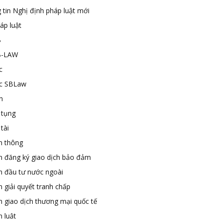
 tin Nghị định pháp luật mới
áp luật
B
B-LAW
c
ức SBLaw
n
 tụng
tài
n thông
n đăng ký giao dịch bảo đảm
n đầu tư nước ngoài
 giải quyết tranh chấp
n giao dịch thương mại quốc tế
 luật