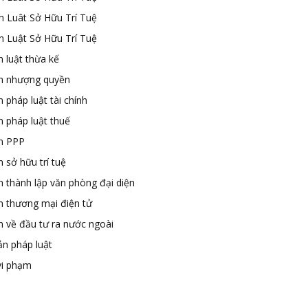
n Luât Sở Hữu Trí Tuệ
n Luật Sở Hữu Trí Tuệ
 luật thừa kế
n nhượng quyền
 pháp luật tài chính
n pháp luật thuế
n PPP
 sở hữu trí tuệ
n thành lập văn phòng đại diện
n thương mại điện tử
n về đầu tư ra nước ngoài
ản pháp luật
vi phạm