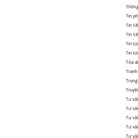
Thông
Tin ph
Tin S
Tin S
Tin tứ
Tin t
Tòa á
Tranh
Trọng 
Truyề
Tư vấ
Tư vấ
Tư vấn
Tư vấ
Tư vấn