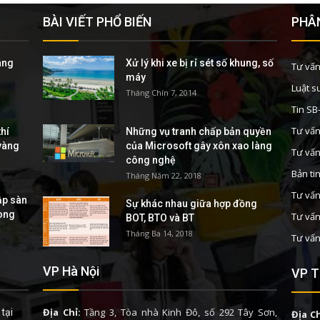
BÀI VIẾT PHỔ BIẾN
PHÂN
áng
Xử lý khi xe bị rỉ sét số khung, số
Tư vấn
máy
Luật s
Tháng Chín 7, 2014
Tin S
Tư vấn
hí
Những vụ tranh chấp bản quyền
 vàng
của Microsoft gây xôn xao làng
Tư vấn
công nghệ
Bản ti
Tháng Năm 22, 2018
Tư vấn
ập sàn
Sự khác nhau giữa hợp đồng
rong
Tư vấn
BOT, BTO và BT
Tháng Ba 14, 2018
Tư vấn
VP Hà Nội
VP T
Địa Chỉ:
Tầng 3, Tòa nhà Kinh Đô, số 292 Tây Sơn,
tại
Địa Ch