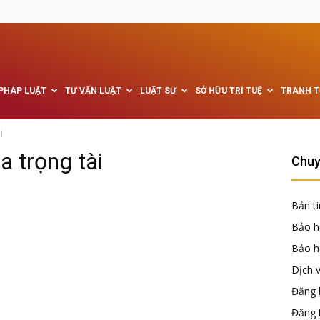
 PHÁP LUẬT
TƯ VẤN LUẬT
LUẬT SƯ
SỞ HỮU TRÍ TUỆ
TRANH 
i
 trọng tài
Chuy
Bản ti
Bảo h
Bảo hộ
Dịch 
Đăng k
Đăng 