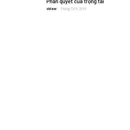
Phán quyết của trọng tài
sblaw
-
Tháng Tư 9, 2014
đầu
tư
–
Đại
diện
sở
hữu