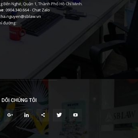
 Bến Nghé, Quận 1, Thành Phố Hồ Chí Minh.
ne:
0904.340.664
-
Chat Zalo
ha.nguyen@sblaw.vn
ỉ đường :
 DÕI CHÚNG TÔI