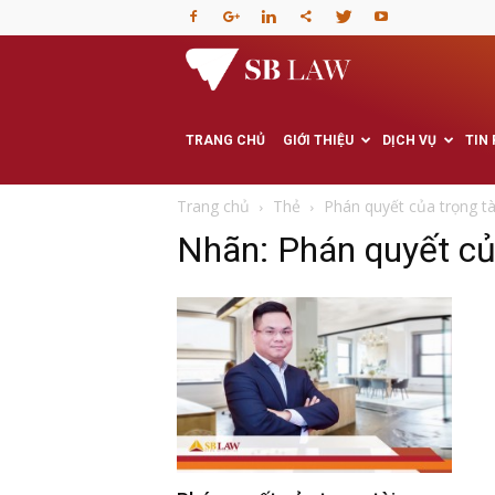
Văn
phòng
TRANG CHỦ
GIỚI THIỆU
DỊCH VỤ
TIN
Luật
Trang chủ
Thẻ
Phán quyết của trọng tà
Nhãn: Phán quyết của
sư
–
Tư
vấn