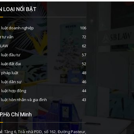
 LOẠI NỔI BẬT
 luật doanh nghiệp
106
ư tư vấn
72
B-LAW
62
 luật đầu tư
57
 luật đất đai
52
n pháp luật
48
 luật dân sự
46
 luật hợp đồng
44
 luật hôn nhân và gia đình
43
P.Hồ Chí Minh
ỉ:
Tầng 6, Toà nhà PDD, số 162, Đường Pasteur,