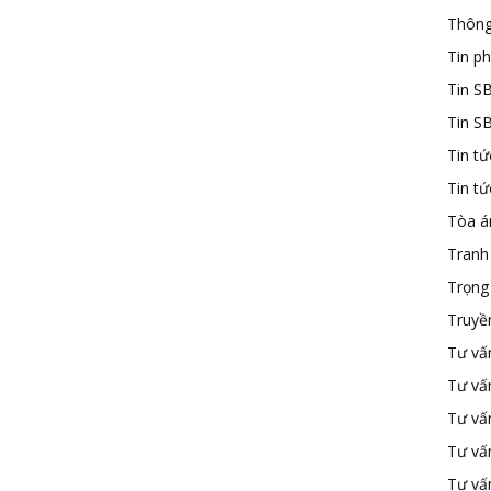
Thông
Tin ph
Tin S
Tin S
Tin tứ
Tin t
Tòa á
Tranh
Trọng 
Truyề
Tư vấ
Tư vấ
Tư vấn
Tư vấ
Tư vấn