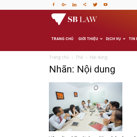
Văn
phòng
TRANG CHỦ
GIỚI THIỆU
DỊCH VỤ
TIN
Luật
Trang chủ
Thẻ
Nội dung
Nhãn: Nội dung
sư
–
Tư
vấn