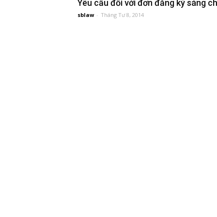
Yêu cầu đối với đơn đăng ký sáng c
sblaw
-
Tháng Tư 8, 2014
đầu
tư
–
Đại
diện
sở
hữu