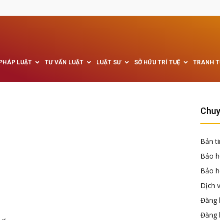
 PHÁP LUẬT
TƯ VẤN LUẬT
LUẬT SƯ
SỞ HỮU TRÍ TUỆ
TRANH 
Chuy
Bản ti
Bảo h
Bảo hộ
Dịch 
Đăng k
Đăng 