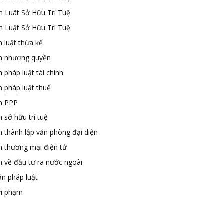
n Luât Sở Hữu Trí Tuệ
n Luật Sở Hữu Trí Tuệ
 luật thừa kế
n nhượng quyền
 pháp luật tài chính
n pháp luật thuế
n PPP
 sở hữu trí tuệ
n thành lập văn phòng đại diện
n thương mại điện tử
n về đầu tư ra nước ngoài
ản pháp luật
vi phạm