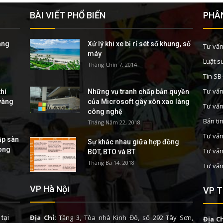
BÀI VIẾT PHỔ BIẾN
PHÂN
áng
Xử lý khi xe bị rỉ sét số khung, số
Tư vấn
máy
Luật s
Tháng Chín 7, 2014
Tin S
Tư vấn
hí
Những vụ tranh chấp bản quyền
 vàng
của Microsoft gây xôn xao làng
Tư vấn
công nghệ
Bản ti
Tháng Năm 22, 2018
Tư vấn
ập sàn
Sự khác nhau giữa hợp đồng
rong
Tư vấn
BOT, BTO và BT
Tháng Ba 14, 2018
Tư vấn
VP Hà Nội
VP T
Địa Chỉ:
Tầng 3, Tòa nhà Kinh Đô, số 292 Tây Sơn,
tại
Địa Ch