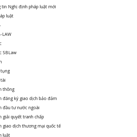
 tin Nghị định pháp luật mới
áp luật
B
B-LAW
c
ức SBLaw
n
 tụng
tài
n thông
n đăng ký giao dịch bảo đảm
n đầu tư nước ngoài
 giải quyết tranh chấp
n giao dịch thương mại quốc tế
 luật