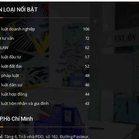
 LOẠI NỔI BẬT
 luật doanh nghiệp
106
ư tư vấn
72
B-LAW
62
 luật đầu tư
57
 luật đất đai
52
n pháp luật
48
 luật dân sự
46
 luật hợp đồng
44
 luật hôn nhân và gia đình
43
P.Hồ Chí Minh
ỉ:
Tầng 6, Toà nhà PDD, số 162, Đường Pasteur,