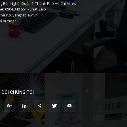
 Bến Nghé, Quận 1, Thành Phố Hồ Chí Minh.
ne:
0904.340.664
-
Chat Zalo
ha.nguyen@sblaw.vn
ỉ đường :
 DÕI CHÚNG TÔI