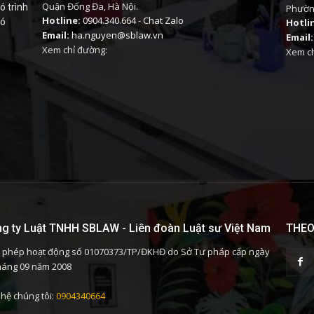
Quận Đống Đa, Hà Nội.
ó trình
Phường
Hotline:
0904.340.664
-
Chat Zalo
có
Hotli
Email:
ha.nguyen@sblaw.vn
Email:
Xem chỉ đường:
Xem ch
g ty Luật TNHH SBLAW - Liên đoàn Luật sư Việt Nam
THEO
 phép hoạt động số 01070373/TP/ĐKHĐ do Sở Tư pháp cấp ngày
háng 09 năm 2008
 hệ chúng tôi:
0904340664