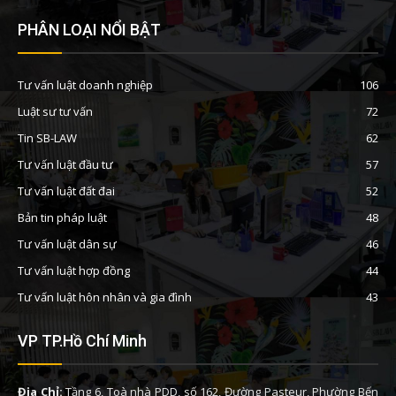
PHÂN LOẠI NỔI BẬT
Tư vấn luật doanh nghiệp
106
Luật sư tư vấn
72
Tin SB-LAW
62
Tư vấn luật đầu tư
57
Tư vấn luật đất đai
52
Bản tin pháp luật
48
Tư vấn luật dân sự
46
Tư vấn luật hợp đồng
44
Tư vấn luật hôn nhân và gia đình
43
VP TP.Hồ Chí Minh
Địa Chỉ:
Tầng 6, Toà nhà PDD, số 162, Đường Pasteur, Phường Bến