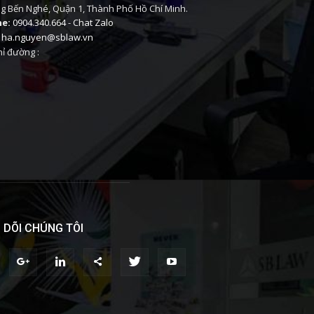
 Bến Nghé, Quận 1, Thành Phố Hồ Chí Minh.
ne:
0904.340.664
-
Chat Zalo
ha.nguyen@sblaw.vn
ỉ đường :
 DÕI CHÚNG TÔI