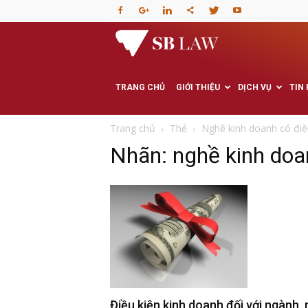
Văn
phòng
TRANG CHỦ
GIỚI THIỆU
DỊCH VỤ
TIN
Luật
Trang chủ
Thẻ
Nghề kinh doanh có điề
Nhãn: nghề kinh doa
sư
–
Tư
vấn
Điều kiện kinh doanh đối với ngành,