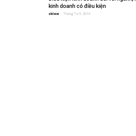
kinh doanh có điều kiện
đầu
sblaw
-
Tháng Tư 9, 2014
tư
–
Đại
diện
sở
hữu