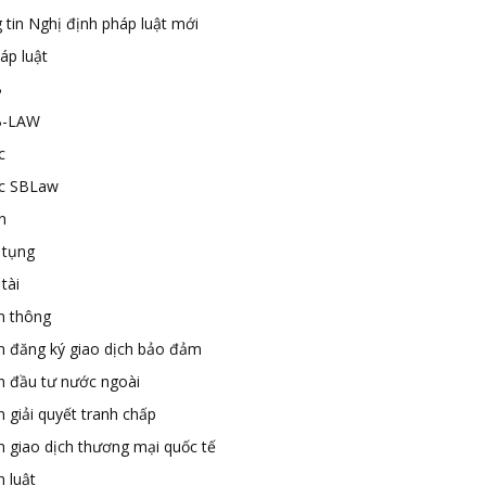
 tin Nghị định pháp luật mới
áp luật
B
B-LAW
c
ức SBLaw
n
 tụng
tài
n thông
n đăng ký giao dịch bảo đảm
n đầu tư nước ngoài
 giải quyết tranh chấp
n giao dịch thương mại quốc tế
 luật