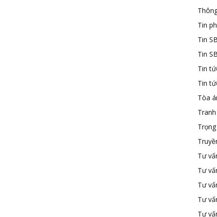
Thông
Tin ph
Tin S
Tin S
Tin tứ
Tin t
Tòa á
Tranh
Trọng 
Truyề
Tư vấ
Tư vấ
Tư vấn
Tư vấ
Tư vấn