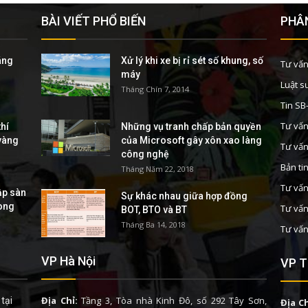
BÀI VIẾT PHỔ BIẾN
PHÂN
áng
Xử lý khi xe bị rỉ sét số khung, số
Tư vấn
máy
Luật s
Tháng Chín 7, 2014
Tin S
Tư vấn
hí
Những vụ tranh chấp bản quyền
 vàng
của Microsoft gây xôn xao làng
Tư vấn
công nghệ
Bản ti
Tháng Năm 22, 2018
Tư vấn
ập sàn
Sự khác nhau giữa hợp đồng
rong
Tư vấn
BOT, BTO và BT
Tháng Ba 14, 2018
Tư vấn
VP Hà Nội
VP T
Địa Chỉ:
Tầng 3, Tòa nhà Kinh Đô, số 292 Tây Sơn,
tại
Địa Ch