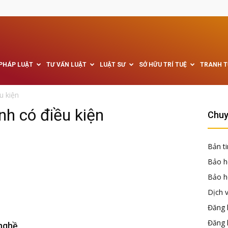
 PHÁP LUẬT
TƯ VẤN LUẬT
LUẬT SƯ
SỞ HỮU TRÍ TUỆ
TRANH 
u kiện
nh có điều kiện
Chuy
Bản ti
Bảo h
Bảo hộ
Dịch 
Đăng k
Đăng 
 nghề