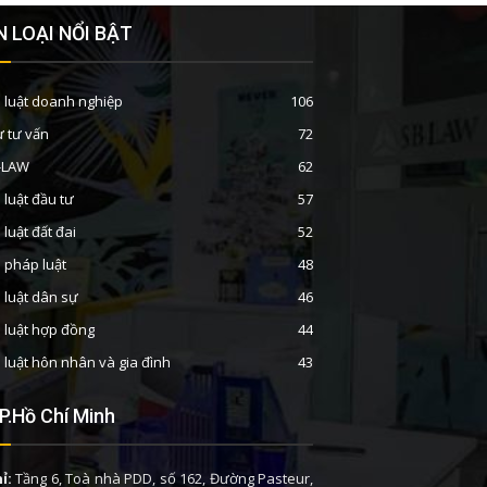
 LOẠI NỔI BẬT
 luật doanh nghiệp
106
ư tư vấn
72
B-LAW
62
 luật đầu tư
57
 luật đất đai
52
n pháp luật
48
 luật dân sự
46
 luật hợp đồng
44
 luật hôn nhân và gia đình
43
P.Hồ Chí Minh
ỉ:
Tầng 6, Toà nhà PDD, số 162, Đường Pasteur,