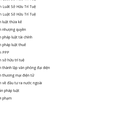
n Luât Sở Hữu Trí Tuệ
n Luật Sở Hữu Trí Tuệ
 luật thừa kế
n nhượng quyền
 pháp luật tài chính
n pháp luật thuế
n PPP
 sở hữu trí tuệ
n thành lập văn phòng đại diện
n thương mại điện tử
n về đầu tư ra nước ngoài
ản pháp luật
vi phạm