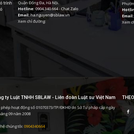
Quận Đống Đa, Hà Nội.
ó trình
Phường
Hotline:
0904.340.664
-
Chat Zalo
có
Hotli
Email:
ha.nguyen@sblaw.vn
Email:
Xem chỉ đường:
Xem ch
g ty Luật TNHH SBLAW - Liên đoàn Luật sư Việt Nam
THEO
 phép hoạt động số 01070373/TP/ĐKHĐ do Sở Tư pháp cấp ngày
háng 09 năm 2008
 hệ chúng tôi:
0904340664