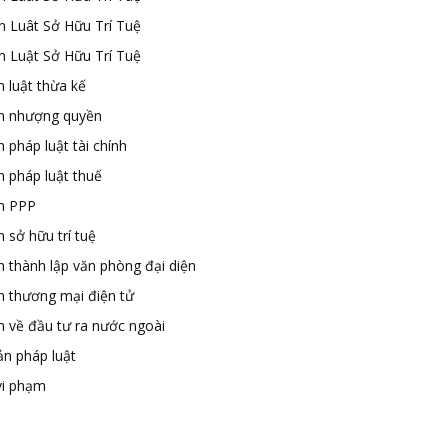
n Luât Sở Hữu Trí Tuệ
n Luật Sở Hữu Trí Tuệ
 luật thừa kế
n nhượng quyền
 pháp luật tài chính
n pháp luật thuế
n PPP
 sở hữu trí tuệ
n thành lập văn phòng đại diện
n thương mại điện tử
n về đầu tư ra nước ngoài
ản pháp luật
vi phạm