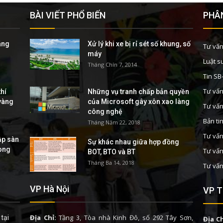
BÀI VIẾT PHỔ BIẾN
PHÂN
áng
Xử lý khi xe bị rỉ sét số khung, số
Tư vấn
máy
Luật s
Tháng Chín 7, 2014
Tin S
Tư vấn
hí
Những vụ tranh chấp bản quyền
 vàng
của Microsoft gây xôn xao làng
Tư vấn
công nghệ
Bản ti
Tháng Năm 22, 2018
Tư vấn
ập sàn
Sự khác nhau giữa hợp đồng
rong
Tư vấn
BOT, BTO và BT
Tháng Ba 14, 2018
Tư vấn
VP Hà Nội
VP T
Địa Chỉ:
Tầng 3, Tòa nhà Kinh Đô, số 292 Tây Sơn,
tại
Địa Ch