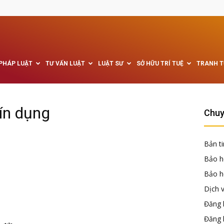
 PHÁP LUẬT
TƯ VẤN LUẬT
LUẬT SƯ
SỞ HỮU TRÍ TUỆ
TRANH 
ín dụng
Chuy
Bản ti
Bảo h
Bảo hộ
Dịch 
Đăng k
Đăng 