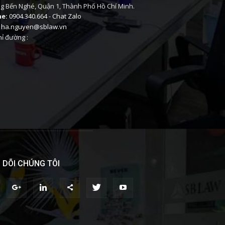
 Bến Nghé, Quận 1, Thành Phố Hồ Chí Minh.
ne:
0904.340.664
-
Chat Zalo
ha.nguyen@sblaw.vn
ỉ đường :
 DÕI CHÚNG TÔI