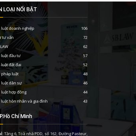
 LOẠI NỔI BẬT
 luật doanh nghiệp
106
ư tư vấn
72
B-LAW
62
 luật đầu tư
57
 luật đất đai
52
n pháp luật
48
 luật dân sự
46
 luật hợp đồng
44
 luật hôn nhân và gia đình
43
P.Hồ Chí Minh
ỉ:
Tầng 6, Toà nhà PDD, số 162, Đường Pasteur,