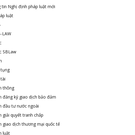
 tin Nghị định pháp luật mới
áp luật
B
B-LAW
c
ức SBLaw
n
 tụng
tài
n thông
n đăng ký giao dịch bảo đảm
n đầu tư nước ngoài
 giải quyết tranh chấp
n giao dịch thương mại quốc tế
 luật