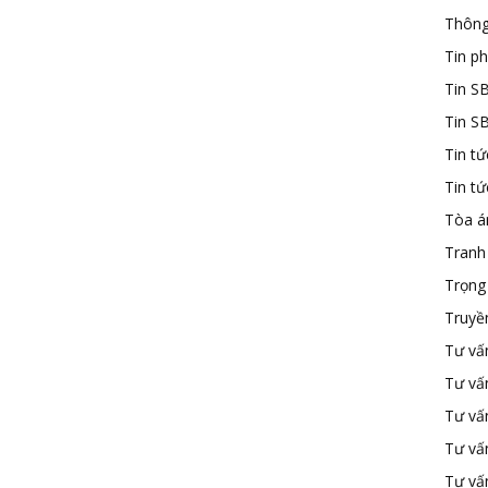
Thông
Tin ph
Tin S
Tin S
Tin tứ
Tin t
Tòa á
Tranh
Trọng 
Truyề
Tư vấ
Tư vấ
Tư vấn
Tư vấ
Tư vấn