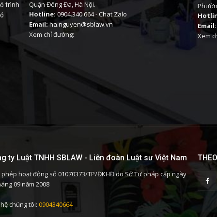
Quận Đống Đa, Hà Nội.
ó trình
Phường
Hotline:
0904.340.664
-
Chat Zalo
có
Hotli
Email:
ha.nguyen@sblaw.vn
Email:
Xem chỉ đường:
Xem ch
g ty Luật TNHH SBLAW - Liên đoàn Luật sư Việt Nam
THEO
 phép hoạt động số 01070373/TP/ĐKHĐ do Sở Tư pháp cấp ngày
háng 09 năm 2008
 hệ chúng tôi:
0904340664