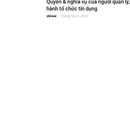
Quyền & nghĩa vụ của người quản lý,
hành tổ chức tín dụng
đầu
sblaw
-
Tháng Sáu 6, 2014
tư
–
Đại
diện
sở
hữu