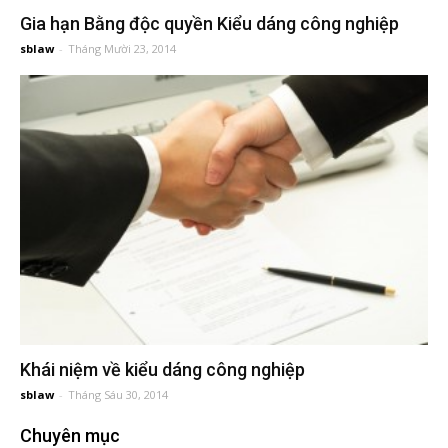
đầu
Gia hạn Bằng độc quyền Kiểu dáng công nghiệp
sblaw
-
Tháng Mười 23, 2014
tư
–
Đại
diện
sở
hữu
Khái niệm về kiểu dáng công nghiệp
sblaw
-
Tháng Sáu 30, 2014
trí
Chuyên mục