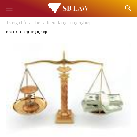
Văn
Trang chủ
Thẻ
Kieu dang cong nghiep
phòng
Nhãn: kieu dang cong nghiep
Luật
sư
–
Tư
vấn