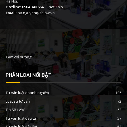
Hà Nội.
Hotline:
0904.340.664
-
Chat Zalo
Email:
ha.nguyen@sblaw.vn
Xem chỉ đường:
PHÂN LOẠI NỔI BẬT
Tư vấn luật doanh nghiệp
106
Luật sư tư vấn
72
Tin SB-LAW
62
Tư vấn luật đầu tư
57
Tư vấn luật đất đai
52