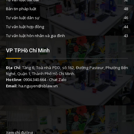
Bản tin pháp luật
48
Tư vấn luật dân sự
46
Tư vấn luật hợp đồng
44
Tư vấn luật hôn nhân và gia đình
43
VP TP.Hồ Chí Minh
Địa Chỉ:
Tầng 6, Toà nhà PDD, số 162, Đường Pasteur, Phường Bến
Nghé, Quận 1, Thành Phố Hồ Chí Minh.
Hotline:
0904.340.664
-
Chat Zalo
Email:
ha.nguyen@sblaw.vn
Xem chỉ đường :