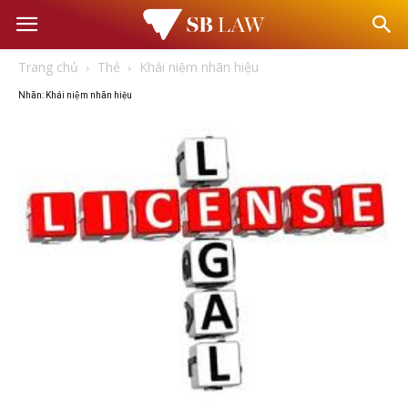
Văn
Trang chủ
Thẻ
Khái niệm nhãn hiệu
phòng
Nhãn: Khái niệm nhãn hiệu
Luật
sư
–
Tư
vấn