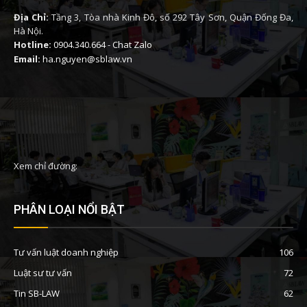
Địa Chỉ:
Tầng 3, Tòa nhà Kinh Đô, số 292 Tây Sơn, Quận Đống Đa,
Hà Nội.
Hotline:
0904.340.664
-
Chat Zalo
Email:
ha.nguyen@sblaw.vn
Xem chỉ đường:
PHÂN LOẠI NỔI BẬT
Tư vấn luật doanh nghiệp
106
Luật sư tư vấn
72
Tin SB-LAW
62