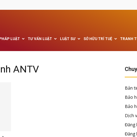
 PHÁP LUẬT
TƯ VẤN LUẬT
LUẬT SƯ
SỞ HỮU TRÍ TUỆ
TRANH 
hình ANTV
Chuy
Bản ti
Bảo h
Bảo hộ
Dịch 
Đăng k
Đăng 