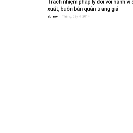
Trách nhiệm pháp lý đối với hành vi 
xuất, buôn bán quân trang giả
đầu
sblaw
-
Tháng Bảy 4, 2014
tư
–
Đại
diện
sở
hữu