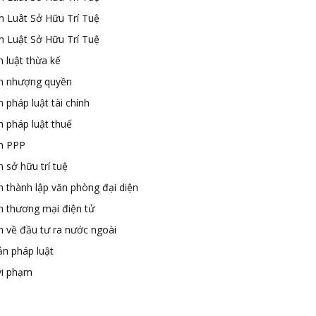
n Luât Sở Hữu Trí Tuệ
n Luật Sở Hữu Trí Tuệ
 luật thừa kế
n nhượng quyền
 pháp luật tài chính
n pháp luật thuế
n PPP
 sở hữu trí tuệ
n thành lập văn phòng đại diện
n thương mại điện tử
n về đầu tư ra nước ngoài
ản pháp luật
vi phạm