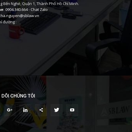
 Bến Nghé, Quận 1, Thành Phố Hồ Chí Minh.
ne:
0904.340.664
-
Chat Zalo
ha.nguyen@sblaw.vn
ỉ đường :
 DÕI CHÚNG TÔI