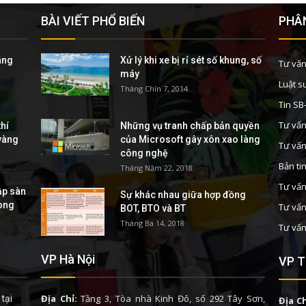
BÀI VIẾT PHỔ BIẾN
PHÂN
áng
Xử lý khi xe bị rỉ sét số khung, số
Tư vấn
máy
Luật s
Tháng Chín 7, 2014
Tin S
Tư vấn
hí
Những vụ tranh chấp bản quyền
 vàng
của Microsoft gây xôn xao làng
Tư vấn
công nghệ
Bản ti
Tháng Năm 22, 2018
Tư vấn
ập sàn
Sự khác nhau giữa hợp đồng
rong
Tư vấn
BOT, BTO và BT
Tháng Ba 14, 2018
Tư vấn
VP Hà Nội
VP T
Địa Chỉ:
Tầng 3, Tòa nhà Kinh Đô, số 292 Tây Sơn,
tại
Địa Ch