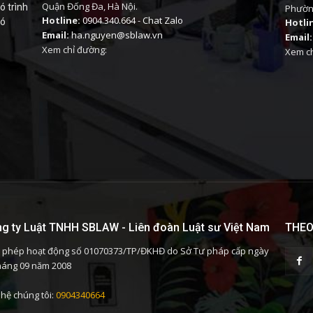
Quận Đống Đa, Hà Nội.
ó trình
Phường
Hotline:
0904.340.664
-
Chat Zalo
có
Hotli
Email:
ha.nguyen@sblaw.vn
Email:
Xem chỉ đường:
Xem ch
g ty Luật TNHH SBLAW - Liên đoàn Luật sư Việt Nam
THEO
 phép hoạt động số 01070373/TP/ĐKHĐ do Sở Tư pháp cấp ngày
háng 09 năm 2008
 hệ chúng tôi:
0904340664