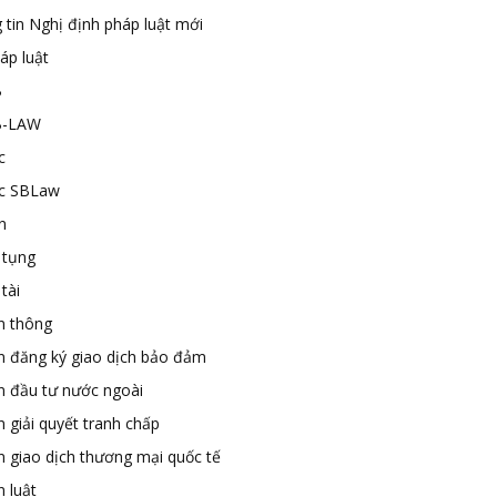
 tin Nghị định pháp luật mới
áp luật
B
B-LAW
c
ức SBLaw
n
 tụng
tài
n thông
n đăng ký giao dịch bảo đảm
n đầu tư nước ngoài
 giải quyết tranh chấp
n giao dịch thương mại quốc tế
 luật