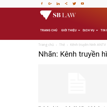
Văn
phòng
TRANG CHỦ
GIỚI THIỆU
DỊCH VỤ
TIN
Luật
Trang chủ
Thẻ
Kênh truyền hình ANTV
Nhãn: Kênh truyền 
sư
–
Tư
vấn