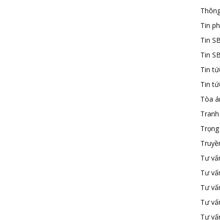
Thông
Tin ph
Tin S
Tin S
Tin tứ
Tin t
Tòa á
Tranh
Trọng 
Truyề
Tư vấ
Tư vấ
Tư vấn
Tư vấ
Tư vấn