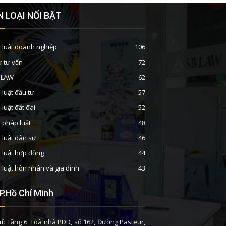
 LOẠI NỔI BẬT
 luật doanh nghiệp
106
ư tư vấn
72
B-LAW
62
 luật đầu tư
57
 luật đất đai
52
n pháp luật
48
 luật dân sự
46
 luật hợp đồng
44
 luật hôn nhân và gia đình
43
P.Hồ Chí Minh
ỉ:
Tầng 6, Toà nhà PDD, số 162, Đường Pasteur,