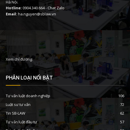
Hà Nội.
Hotline:
0904.340.664
-
Chat Zalo
Email:
ha.nguyen@sblaw.vn
Xem chỉ đường:
PHÂN LOẠI NỔI BẬT
Tư vấn luật doanh nghiệp
106
Luật sư tư vấn
72
Tin SB-LAW
62
Tư vấn luật đầu tư
57