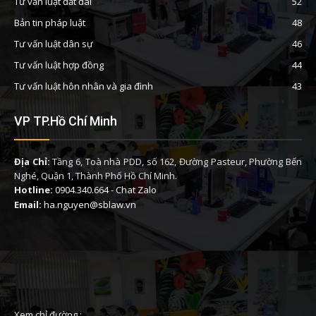
Tư vấn luật đất đai
52
Bản tin pháp luật
48
Tư vấn luật dân sự
46
Tư vấn luật hợp đồng
44
Tư vấn luật hôn nhân và gia đình
43
VP TP.Hồ Chí Minh
Địa Chỉ:
Tầng 6, Toà nhà PDD, số 162, Đường Pasteur, Phường Bến
Nghé, Quận 1, Thành Phố Hồ Chí Minh.
Hotline:
0904.340.664
-
Chat Zalo
Email:
ha.nguyen@sblaw.vn
Xem chỉ đường :