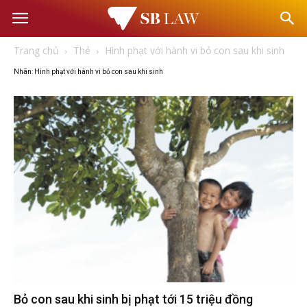
Văn
Trang chủ
Thẻ
Hình phạt với hành vi bỏ con sau khi sinh
phòng
Nhãn: Hình phạt với hành vi bỏ con sau khi sinh
Luật
sư
–
Tư
vấn
Bỏ con sau khi sinh bị phạt tới 15 triệu đồng