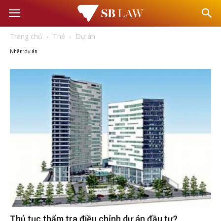
Văn
Trang chủ
Thẻ
Dự án
phòng
Nhãn: dự án
Luật
sư
–
Tư
vấn
Thủ tục thẩm tra điều chỉnh dự án đầu tư?