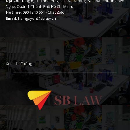
Địa Chỉ:
Tầng 6, Toà nhà PDD, số 162, Đường Pasteur, Phường Bến
Nghé, Quận 1, Thành Phố Hồ Chí Minh.
Hotline:
0904.340.664
-
Chat Zalo
Email:
ha.nguyen@sblaw.vn
Xem chỉ đường :