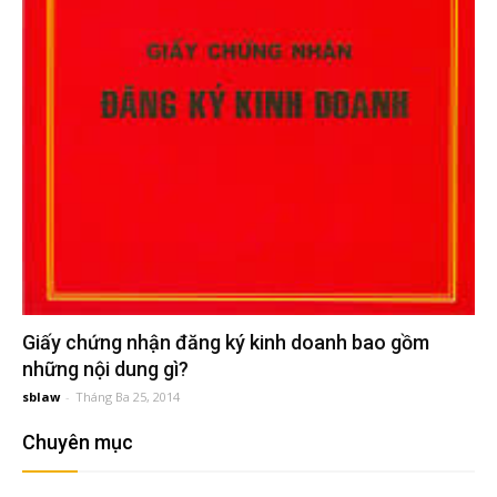
đầu
tư
–
Đại
diện
sở
Giấy chứng nhận đăng ký kinh doanh bao gồm
những nội dung gì?
sblaw
-
Tháng Ba 25, 2014
hữu
Chuyên mục
trí