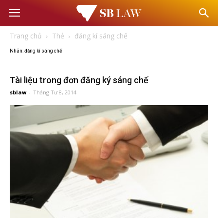
Văn
Trang chủ
Thẻ
đăng kí sáng chế
phòng
Nhãn: đăng kí sáng chế
Luật
Tài liệu trong đơn đăng ký sáng chế
sblaw
-
Tháng Tư 8, 2014
sư
–
Tư
vấn