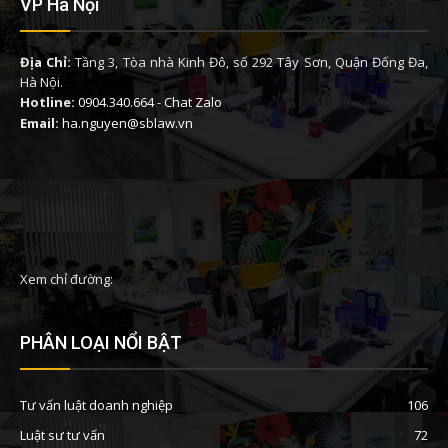
VP Hà Nội
Địa Chỉ:
Tầng 3, Tòa nhà Kinh Đô, số 292 Tây Sơn, Quận Đống Đa,
Hà Nội.
Hotline:
0904.340.664
-
Chat Zalo
Email:
ha.nguyen@sblaw.vn
Xem chỉ đường:
PHÂN LOẠI NỔI BẬT
Tư vấn luật doanh nghiệp
106
Luật sư tư vấn
72