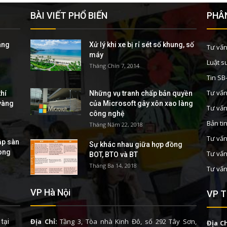
BÀI VIẾT PHỔ BIẾN
PHÂN
áng
Xử lý khi xe bị rỉ sét số khung, số
Tư vấn
máy
Luật s
Tháng Chín 7, 2014
Tin S
Tư vấn
hí
Những vụ tranh chấp bản quyền
 vàng
của Microsoft gây xôn xao làng
Tư vấn
công nghệ
Bản ti
Tháng Năm 22, 2018
Tư vấn
ập sàn
Sự khác nhau giữa hợp đồng
rong
Tư vấn
BOT, BTO và BT
Tháng Ba 14, 2018
Tư vấn
VP Hà Nội
VP T
Địa Chỉ:
Tầng 3, Tòa nhà Kinh Đô, số 292 Tây Sơn,
tại
Địa Ch