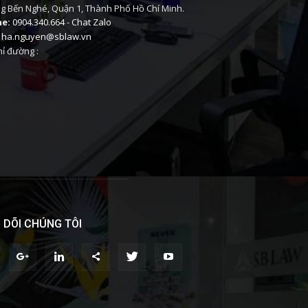
 Bến Nghé, Quận 1, Thành Phố Hồ Chí Minh.
ne:
0904.340.664
-
Chat Zalo
ha.nguyen@sblaw.vn
ỉ đường :
 DÕI CHÚNG TÔI