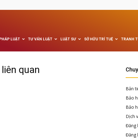
 PHÁP LUẬT
TƯ VẤN LUẬT
LUẬT SƯ
SỞ HỮU TRÍ TUỆ
TRANH 
liên quan
Chuy
Bản ti
Bảo h
Bảo hộ
Dịch 
Đăng k
Đăng 