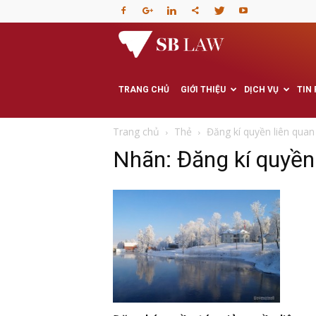
Văn
phòng
TRANG CHỦ
GIỚI THIỆU
DỊCH VỤ
TIN
Luật
Trang chủ
Thẻ
Đăng kí quyền liên quan
Nhãn: Đăng kí quyền 
sư
–
Tư
vấn