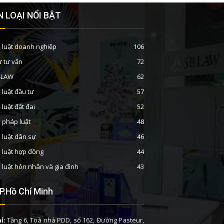
 LOẠI NỔI BẬT
 luật doanh nghiệp
106
ư tư vấn
72
B-LAW
62
 luật đầu tư
57
 luật đất đai
52
n pháp luật
48
 luật dân sự
46
 luật hợp đồng
44
 luật hôn nhân và gia đình
43
P.Hồ Chí Minh
ỉ:
Tầng 6, Toà nhà PDD, số 162, Đường Pasteur,