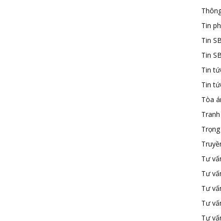
Thông
Tin ph
Tin S
Tin S
Tin tứ
Tin t
Tòa á
Tranh
Trọng 
Truyề
Tư vấ
Tư vấ
Tư vấn
Tư vấ
Tư vấn