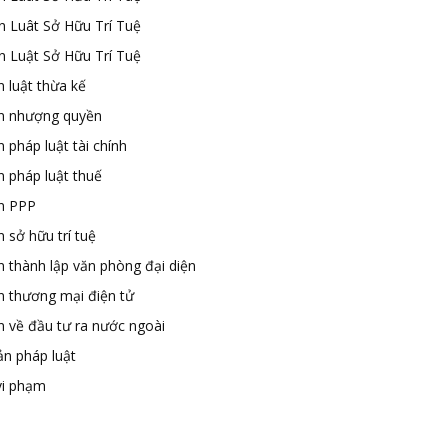
n Luât Sở Hữu Trí Tuệ
n Luật Sở Hữu Trí Tuệ
 luật thừa kế
n nhượng quyền
 pháp luật tài chính
n pháp luật thuế
n PPP
 sở hữu trí tuệ
n thành lập văn phòng đại diện
n thương mại điện tử
n về đầu tư ra nước ngoài
ản pháp luật
vi phạm