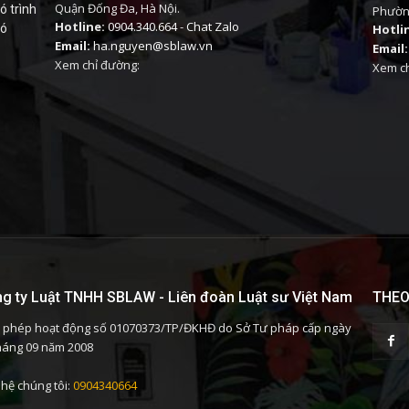
Quận Đống Đa, Hà Nội.
ó trình
Phường
Hotline:
0904.340.664
-
Chat Zalo
có
Hotli
Email:
ha.nguyen@sblaw.vn
Email:
Xem chỉ đường:
Xem ch
g ty Luật TNHH SBLAW - Liên đoàn Luật sư Việt Nam
THEO
 phép hoạt động số 01070373/TP/ĐKHĐ do Sở Tư pháp cấp ngày
háng 09 năm 2008
 hệ chúng tôi:
0904340664