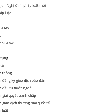
 tin Nghị định pháp luật mới
áp luật
B
B-LAW
c
ức SBLaw
n
 tụng
tài
n thông
n đăng ký giao dịch bảo đảm
n đầu tư nước ngoài
 giải quyết tranh chấp
n giao dịch thương mại quốc tế
 luật