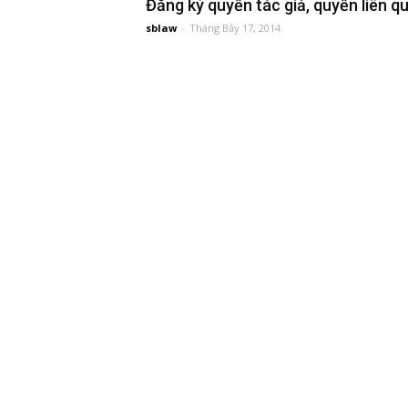
Đăng ký quyền tác giả, quyền liên q
sblaw
-
Tháng Bảy 17, 2014
đầu
tư
–
Đại
diện
sở
hữu