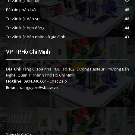
Tư vấn luật đất đai
52
Bản tin pháp luật
48
Tư vấn luật dân sự
46
Tư vấn luật hợp đồng
44
Tư vấn luật hôn nhân và gia đình
43
VP TP.Hồ Chí Minh
Địa Chỉ:
Tầng 6, Toà nhà PDD, số 162, Đường Pasteur, Phường Bến
Nghé, Quận 1, Thành Phố Hồ Chí Minh.
Hotline:
0904.340.664
-
Chat Zalo
Email:
ha.nguyen@sblaw.vn
Xem chỉ đường :