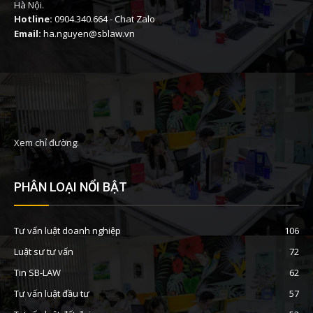
Hà Nội.
Hotline:
0904.340.664
-
Chat Zalo
Email:
ha.nguyen@sblaw.vn
Xem chỉ đường:
PHÂN LOẠI NỔI BẬT
Tư vấn luật doanh nghiệp
106
Luật sư tư vấn
72
Tin SB-LAW
62
Tư vấn luật đầu tư
57