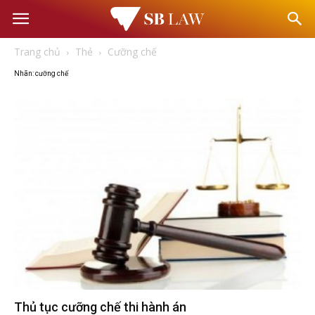
Văn
Trang chủ
Thẻ
Cưỡng chế
phòng
Nhãn: cưỡng chế
Luật
sư
–
Tư
vấn
Thủ tục cưỡng chế thi hành án