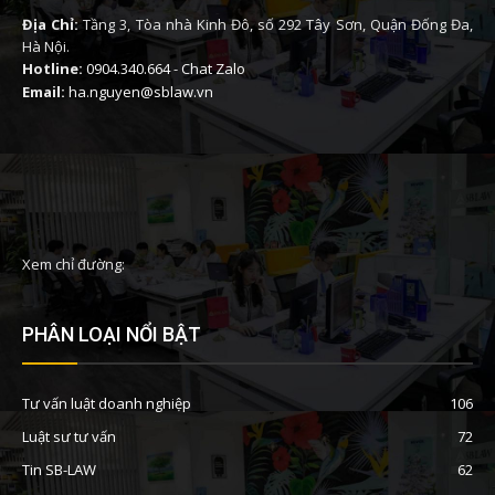
Địa Chỉ:
Tầng 3, Tòa nhà Kinh Đô, số 292 Tây Sơn, Quận Đống Đa,
Hà Nội.
Hotline:
0904.340.664
-
Chat Zalo
Email:
ha.nguyen@sblaw.vn
Xem chỉ đường:
PHÂN LOẠI NỔI BẬT
Tư vấn luật doanh nghiệp
106
Luật sư tư vấn
72
Tin SB-LAW
62