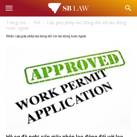
Văn
Trang chủ
Thẻ
Cấp giấy phép lao động đối với lao động
phòng
nước ngoài
Nhãn: cấp giấy phép lao động đối với lao động nước ngoài
Luật
sư
–
Tư
vấn
Hồ sơ đề nghị cấp giấy phép lao động đối với lao