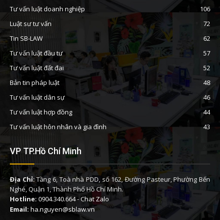
Tư vấn luật doanh nghiệp
106
Luật sư tư vấn
72
Tin SB-LAW
62
Tư vấn luật đầu tư
57
Tư vấn luật đất đai
52
Bản tin pháp luật
48
Tư vấn luật dân sự
46
Tư vấn luật hợp đồng
44
Tư vấn luật hôn nhân và gia đình
43
VP TP.Hồ Chí Minh
Địa Chỉ:
Tầng 6, Toà nhà PDD, số 162, Đường Pasteur, Phường Bến
Nghé, Quận 1, Thành Phố Hồ Chí Minh.
Hotline:
0904.340.664
-
Chat Zalo
Email:
ha.nguyen@sblaw.vn