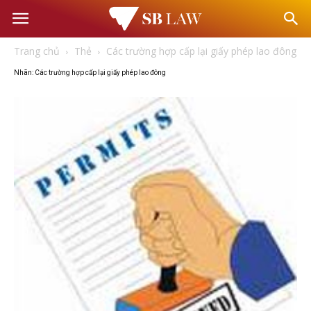
Văn
Trang chủ
Thẻ
Các trường hợp cấp lại giấy phép lao đông
phòng
Nhãn: Các trường hợp cấp lại giấy phép lao đông
Luật
sư
–
Tư
vấn