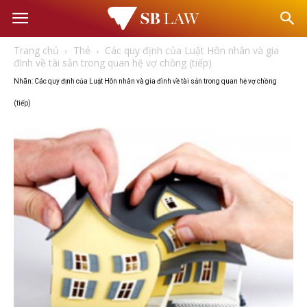
Văn
Trang chủ
Thẻ
Các quy định của Luật Hôn nhân và gia
phòng
đình về tài sản trong quan hệ vợ chồng (tiếp)
Nhãn: Các quy định của Luật Hôn nhân và gia đình về tài sản trong quan hệ vợ chồng
Luật
(tiếp)
sư
–
Tư
vấn