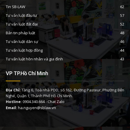
Tin SB-LAW
62
Tư vấn luật đầu tư
57
Tư vấn luật đất đai
52
Bản tin pháp luật
48
Tư vấn luật dân sự
46
Tư vấn luật hợp đồng
44
Tư vấn luật hôn nhân và gia đình
43
VP TP.Hồ Chí Minh
Địa Chỉ:
Tầng 6, Toà nhà PDD, số 162, Đường Pasteur, Phường Bến
Nghé, Quận 1, Thành Phố Hồ Chí Minh.
Hotline:
0904.340.664
-
Chat Zalo
Email:
ha.nguyen@sblaw.vn