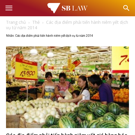
Văn
Trang chủ
Thẻ
Các địa điểm phải tiến hành niêm yết dịch
phòng
vụ từ năm 2014
Nhãn: Các địa điểm phải tiến hành niêm yết dịch vụ từ năm 2014
Luật
sư
–
Tư
vấn