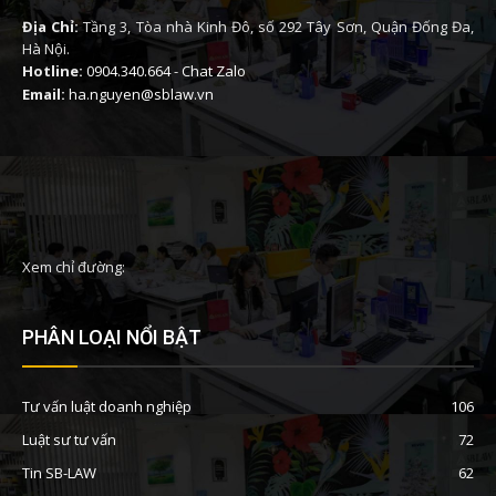
Địa Chỉ:
Tầng 3, Tòa nhà Kinh Đô, số 292 Tây Sơn, Quận Đống Đa,
Hà Nội.
Hotline:
0904.340.664
-
Chat Zalo
Email:
ha.nguyen@sblaw.vn
Xem chỉ đường:
PHÂN LOẠI NỔI BẬT
Tư vấn luật doanh nghiệp
106
Luật sư tư vấn
72
Tin SB-LAW
62