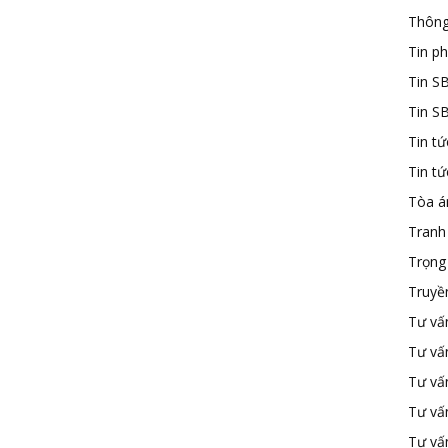
Thông
Tin ph
Tin S
Tin S
Tin tứ
Tin t
Tòa á
Tranh
Trọng 
Truyề
Tư vấ
Tư vấ
Tư vấn
Tư vấ
Tư vấn