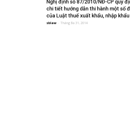
Nghị định số 87/2010/NĐ-CP quy đị
chi tiết hướng dẫn thi hành một số đ
đầu
của Luật thuế xuất khẩu, nhập khẩu
sblaw
-
Tháng Ba 31, 2014
tư
–
Đại
diện
sở
hữu