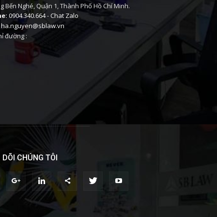
 Bến Nghé, Quận 1, Thành Phố Hồ Chí Minh.
ne:
0904.340.664
-
Chat Zalo
ha.nguyen@sblaw.vn
ỉ đường :
 DÕI CHÚNG TÔI