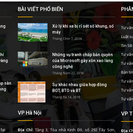
BÀI VIẾT PHỔ BIẾN
PHÂN
áng
Xử lý khi xe bị rỉ sét số khung, số
Tư vấn
máy
Luật s
Tháng Chín 7, 2014
Tin S
Tư vấn
hí
Những vụ tranh chấp bản quyền
 vàng
của Microsoft gây xôn xao làng
Tư vấn
công nghệ
Bản ti
Tháng Năm 22, 2018
Tư vấn
ập sàn
Sự khác nhau giữa hợp đồng
rong
Tư vấn
BOT, BTO và BT
Tháng Ba 14, 2018
Tư vấn
VP Hà Nội
VP T
Địa Chỉ:
Tầng 3, Tòa nhà Kinh Đô, số 292 Tây Sơn,
tại
Địa Ch