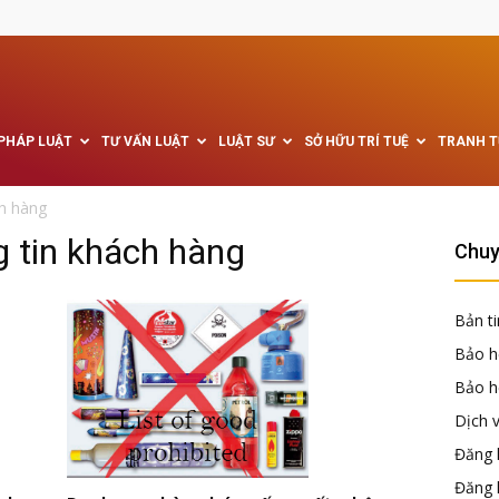
 PHÁP LUẬT
TƯ VẤN LUẬT
LUẬT SƯ
SỞ HỮU TRÍ TUỆ
TRANH 
h hàng
 tin khách hàng
Chuy
Bản ti
Bảo h
Bảo hộ
Dịch 
Đăng k
Đăng 