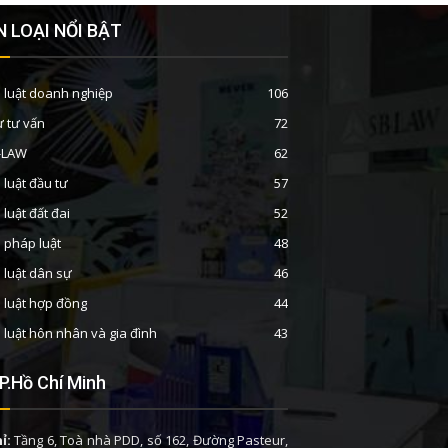
 LOẠI NỔI BẬT
 luật doanh nghiệp
106
ư tư vấn
72
B-LAW
62
 luật đầu tư
57
 luật đất đai
52
n pháp luật
48
 luật dân sự
46
 luật hợp đồng
44
 luật hôn nhân và gia đình
43
P.Hồ Chí Minh
ỉ:
Tầng 6, Toà nhà PDD, số 162, Đường Pasteur,