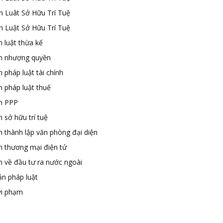
n Luât Sở Hữu Trí Tuệ
n Luật Sở Hữu Trí Tuệ
 luật thừa kế
n nhượng quyền
 pháp luật tài chính
n pháp luật thuế
n PPP
 sở hữu trí tuệ
n thành lập văn phòng đại diện
n thương mại điện tử
n về đầu tư ra nước ngoài
ản pháp luật
vi phạm