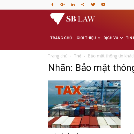
Văn
phòng
TRANG CHỦ
GIỚI THIỆU
DỊCH VỤ
TIN
Luật
Trang chủ
Thẻ
Bảo mật thông tin khác
Nhãn: Bảo mật thông
sư
–
Tư
vấn