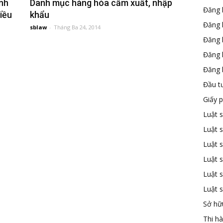
Danh mục hàng hóa cấm xuất, nhập
nh
Đăng 
khẩu
iều
Đăng 
sblaw
-
Tháng Ba 24, 2014
Đăng 
Đăng 
Đăng k
Đầu t
Giấy 
Luật 
Luật 
Luật s
Luật s
Luật 
Luật 
Sở hữu
Thi h