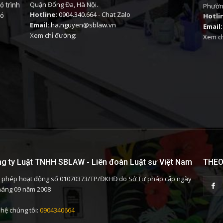
Quận Đống Đa, Hà Nội.
ó trình
Phường
Hotline:
0904.340.664
-
Chat Zalo
có
Hotli
Email:
ha.nguyen@sblaw.vn
Email:
Xem chỉ đường:
Xem ch
g ty Luật TNHH SBLAW - Liên đoàn Luật sư Việt Nam
THEO
 phép hoạt động số 01070373/TP/ĐKHĐ do Sở Tư pháp cấp ngày
háng 09 năm 2008
 hệ chúng tôi:
0904340664