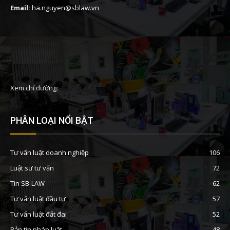
Email:
ha.nguyen@sblaw.vn
Xem chỉ đường:
PHÂN LOẠI NỔI BẬT
Tư vấn luật doanh nghiệp
106
Luật sư tư vấn
72
Tin SB-LAW
62
Tư vấn luật đầu tư
57
Tư vấn luật đất đai
52
Bản tin pháp luật
48