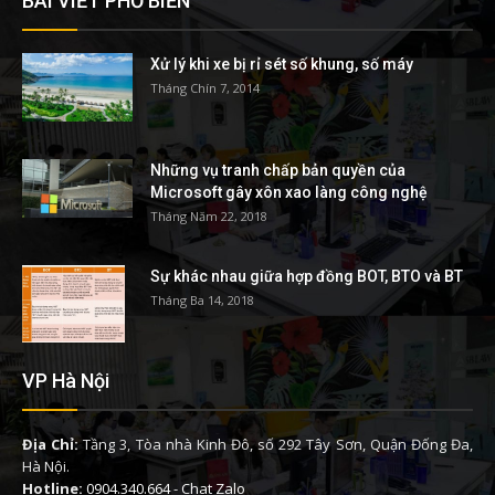
BÀI VIẾT PHỔ BIẾN
Xử lý khi xe bị rỉ sét số khung, số máy
Tháng Chín 7, 2014
Những vụ tranh chấp bản quyền của
Microsoft gây xôn xao làng công nghệ
Tháng Năm 22, 2018
Sự khác nhau giữa hợp đồng BOT, BTO và BT
Tháng Ba 14, 2018
VP Hà Nội
Địa Chỉ:
Tầng 3, Tòa nhà Kinh Đô, số 292 Tây Sơn, Quận Đống Đa,
Hà Nội.
Hotline:
0904.340.664
-
Chat Zalo