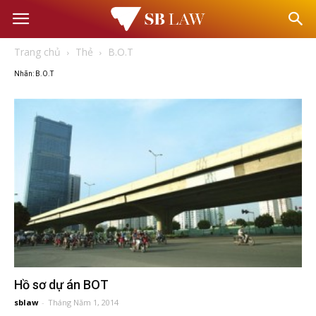
Văn
Trang chủ
Thẻ
B.O.T
phòng
Nhãn: B.O.T
Luật
sư
–
Tư
vấn
Hồ sơ dự án BOT
sblaw
-
Tháng Năm 1, 2014