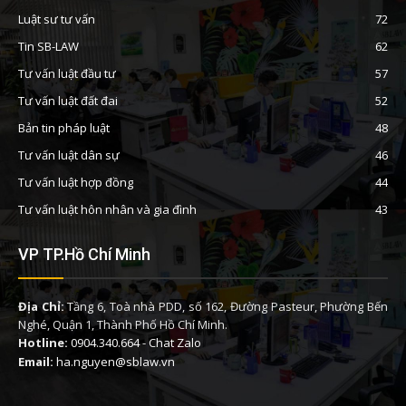
Luật sư tư vấn
72
Tin SB-LAW
62
Tư vấn luật đầu tư
57
Tư vấn luật đất đai
52
Bản tin pháp luật
48
Tư vấn luật dân sự
46
Tư vấn luật hợp đồng
44
Tư vấn luật hôn nhân và gia đình
43
VP TP.Hồ Chí Minh
Địa Chỉ:
Tầng 6, Toà nhà PDD, số 162, Đường Pasteur, Phường Bến
Nghé, Quận 1, Thành Phố Hồ Chí Minh.
Hotline:
0904.340.664
-
Chat Zalo
Email:
ha.nguyen@sblaw.vn