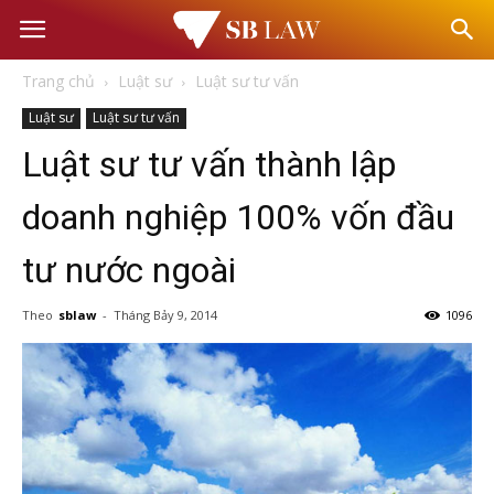
Văn
Trang chủ
Luật sư
Luật sư tư vấn
phòng
Luật sư
Luật sư tư vấn
Luật sư tư vấn thành lập
Luật
doanh nghiệp 100% vốn đầu
sư
tư nước ngoài
–
Theo
sblaw
-
Tháng Bảy 9, 2014
1096
Tư
vấn