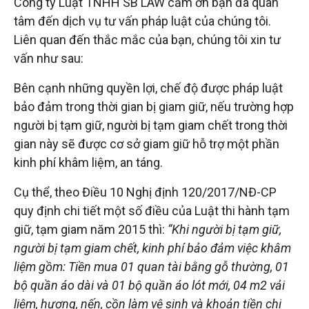
Công ty Luật TNHH SB LAW cảm ơn bạn đã quan
tâm đến dịch vụ tư vấn pháp luật của chúng tôi.
tuệ
Liên quan đến thắc mắc của bạn, chúng tôi xin tư
vấn như sau:
Bên cạnh những quyền lợi, chế độ được pháp luật
bảo đảm trong thời gian bị giam giữ, nếu trường hợp
người bị tạm giữ, người bị tạm giam chết trong thời
gian này sẽ được cơ sở giam giữ hỗ trợ một phần
kinh phí khâm liệm, an táng.
Cụ thể, theo Điều 10 Nghị định 120/2017/NĐ-CP
quy định chi tiết một số điều của Luật thi hành tạm
giữ, tạm giam năm 2015 thì:
“Khi người bị tạm giữ,
người bị tạm giam chết, kinh phí bảo đảm việc khâm
liệm gồm: Tiền mua 01 quan tài bằng gỗ thường, 01
bộ quần áo dài và 01 bộ quần áo lót mới, 04 m2 vải
liệm, hương, nến, cồn làm vệ sinh và khoản tiền chi