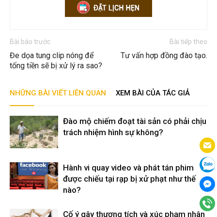
Bài báo trước
Bài tiếp theo
Đe dọa tung clip nóng để
Tư vấn hợp đồng đào tạo.
tống tiền sẽ bị xử lý ra sao?
NHỮNG BÀI VIẾT LIÊN QUAN
XEM BÀI CỦA TÁC GIẢ
Đào mộ chiếm đoạt tài sản có phải chịu
trách nhiệm hình sự không?
Hành vi quay video và phát tán phim
được chiếu tại rạp bị xử phạt như thế
nào?
Cố ý gây thương tích và xúc phạm nhân