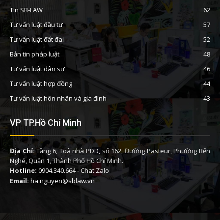
Tin SB-LAW
62
Tư vấn luật đầu tư
57
Tư vấn luật đất đai
52
Bản tin pháp luật
48
Tư vấn luật dân sự
46
Tư vấn luật hợp đồng
44
Tư vấn luật hôn nhân và gia đình
43
VP TP.Hồ Chí Minh
Địa Chỉ:
Tầng 6, Toà nhà PDD, số 162, Đường Pasteur, Phường Bến
Nghé, Quận 1, Thành Phố Hồ Chí Minh.
Hotline:
0904.340.664
-
Chat Zalo
Email:
ha.nguyen@sblaw.vn