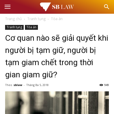
Văn
Trang chủ
Tranh tụng
Tòa án
phòng
Tranh tụng
Tòa án
Cơ quan nào sẽ giải quyết khi
Luật
người bị tạm giữ, người bị
sư
tạm giam chết trong thời
–
gian giam giữ?
Tư
Theo
sblaw
-
Tháng Ba 5, 2018
949
vấn