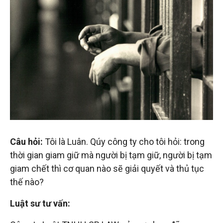
đầu
tư
–
Đại
diện
Câu hỏi:
Tôi là Luân. Qúy công ty cho tôi hỏi: trong
sở
thời gian giam giữ mà người bị tạm giữ, người bị tạm
giam chết thì cơ quan nào sẽ giải quyết và thủ tục
hữu
thế nào?
Luật sư tư vấn:
trí