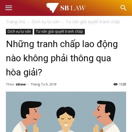
Văn
Trang chủ
Dịch vụ tư vấn
Tư vấn giải quyết tranh chấp
phòng
Dịch vụ tư vấn
Tư vấn giải quyết tranh chấp
Những tranh chấp lao động
Luật
nào không phải thông qua
sư
hòa giải?
–
Theo
sblaw
-
Tháng Tư 9, 2018
1128
Tư
vấn