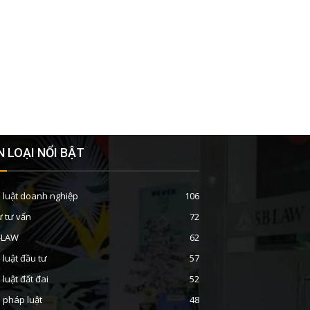
 LOẠI NỔI BẬT
 luật doanh nghiệp
106
ư tư vấn
72
B-LAW
62
 luật đầu tư
57
 luật đất đai
52
n pháp luật
48