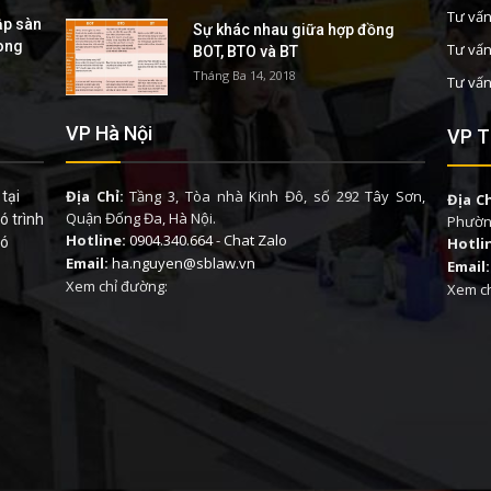
Tư vấn
ập sàn
Sự khác nhau giữa hợp đồng
rong
Tư vấn
BOT, BTO và BT
Tháng Ba 14, 2018
Tư vấn
VP Hà Nội
VP T
Địa Chỉ:
Tầng 3, Tòa nhà Kinh Đô, số 292 Tây Sơn,
tại
Địa Ch
Quận Đống Đa, Hà Nội.
ó trình
Phường
Hotline:
0904.340.664
-
Chat Zalo
có
Hotli
Email:
ha.nguyen@sblaw.vn
Email:
Xem chỉ đường:
Xem ch