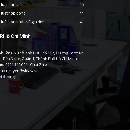
 luật dân sự
46
 luật hợp đồng
44
 luật hôn nhân và gia đình
43
P.Hồ Chí Minh
ỉ:
Tầng 6, Toà nhà PDD, số 162, Đường Pasteur,
 Bến Nghé, Quận 1, Thành Phố Hồ Chí Minh.
ne:
0904.340.664
-
Chat Zalo
ha.nguyen@sblaw.vn
ỉ đường :