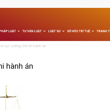
 PHÁP LUẬT
TƯ VẤN LUẬT
LUẬT SƯ
SỞ HỮU TRÍ TUỆ
TRANH 
hủ tục cưỡng chế thi hành án
i hành án