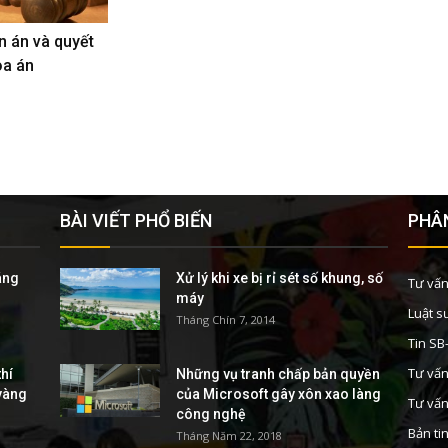
n án và quyết
òa án
BÀI VIẾT PHỔ BIẾN
PHÂN
áng
Xử lý khi xe bị rỉ sét số khung, số
Tư vấn
máy
Luật s
Tháng Chín 7, 2014
Tin S
Tư vấn
hí
Những vụ tranh chấp bản quyền
 vàng
của Microsoft gây xôn xao làng
Tư vấn
công nghệ
Bản ti
Tháng Năm 22, 2018