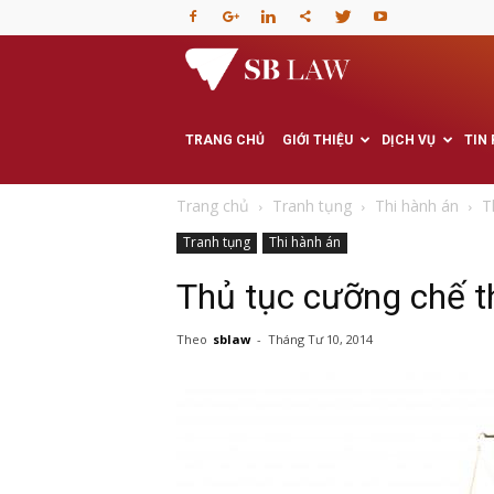
Văn
phòng
TRANG CHỦ
GIỚI THIỆU
DỊCH VỤ
TIN
Luật
Trang chủ
Tranh tụng
Thi hành án
T
Tranh tụng
Thi hành án
sư
Thủ tục cưỡng chế th
–
Theo
sblaw
-
Tháng Tư 10, 2014
Tư
vấn