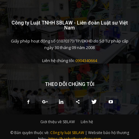
Công ty Luật TNHH SBLAW - Liên đoàn Luật sư Việt
Nam
Giấy phép hoạt động số 01070373/TP/ĐKHĐ do Sở Tư pháp cấp
ngày 30 tháng 09 năm 2008
Liên hệ chúng tôi:
0904340664
THEO DÕI CHÚNG TÔI
Giới thiệu về SBLAW
Liên hệ
© Bản quyền thuộc về:
Công ty luật SBLAW
| Website bảo hộ thương
hiệu :
https://baohothuonghieu.com