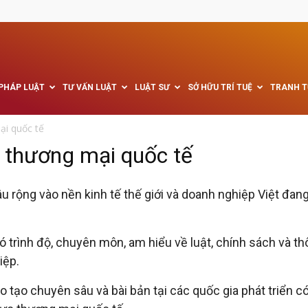
 PHÁP LUẬT
TƯ VẤN LUẬT
LUẬT SƯ
SỞ HỮU TRÍ TUỆ
TRANH 
ại quốc tế
h thương mại quốc tế
u rộng vào nền kinh tế thế giới và doanh nghiệp Việt đ
ó trình độ, chuyên môn, am hiểu về luật, chính sách và t
iệp.
 tạo chuyên sâu và bài bản tại các quốc gia phát triển có