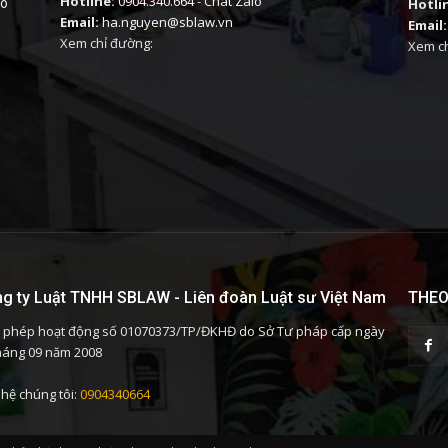
Hotline:
0904.340.664
-
Chat Zalo
có
Hotli
Email:
ha.nguyen@sblaw.vn
Email:
Xem chỉ đường:
Xem ch
g ty Luật TNHH SBLAW - Liên đoàn Luật sư Việt Nam
THEO
 phép hoạt động số 01070373/TP/ĐKHĐ do Sở Tư pháp cấp ngày
háng 09 năm 2008
 hệ chúng tôi:
0904340664