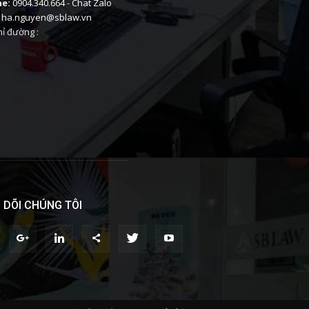
ne:
0904.340.664
-
Chat Zalo
ha.nguyen@sblaw.vn
ỉ đường :
 DÕI CHÚNG TÔI