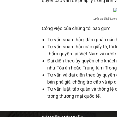
quyết các vấn đề pháp lý trong lĩnh 
đầu
Luật sư S&B Law đ
tư
Công việc của chúng tôi bao gồm:
Tư vấn soạn thảo, đàm phán các h
–
Tư vấn soạn thảo các giấy tờ, tài 
thẩm quyền tại Việt Nam và nước 
Đại
Đại diện theo ủy quyền cho khách 
như Tòa án hoặc Trung tâm Trọng 
diện
Tư vấn và đại diện theo ủy quyền 
bán phá giá, chống trợ cấp và áp 
sở
Tư vấn luật, tập quán và thông lệ
trong thương mại quốc tế.
hữu