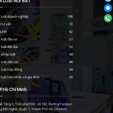
 LOẠI NỔI BẬT
 luật doanh nghiệp
106
ư tư vấn
72
B-LAW
62
 luật đầu tư
57
 luật đất đai
52
n pháp luật
48
 luật dân sự
46
 luật hợp đồng
44
 luật hôn nhân và gia đình
43
P.Hồ Chí Minh
ỉ:
Tầng 6, Toà nhà PDD, số 162, Đường Pasteur,
 Bến Nghé, Quận 1, Thành Phố Hồ Chí Minh.