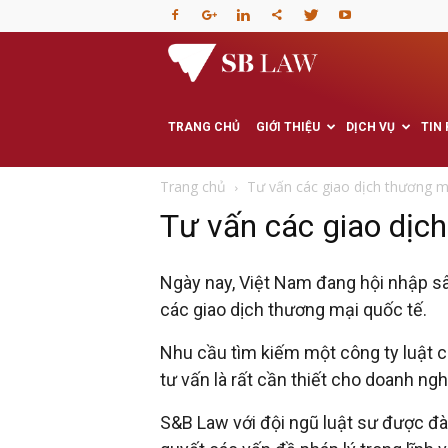
Văn
phòng
TRANG CHỦ
GIỚI THIỆU
DỊCH VỤ
TIN
Luật
Trang chủ
Tư vấn các giao dịch thương m
Tư vấn các giao dịc
sư
Ngày nay, Việt Nam đang hội nhập sâ
–
các giao dịch thương mại quốc tế.
Nhu cầu tìm kiếm một công ty luật c
Tư
tư vấn là rất cần thiết cho doanh ngh
vấn
S&B Law với đội ngũ luật sư được đào