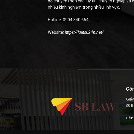
độ chuyên môn cao, uy tín, chuyên nghiệp và 
nhiều kinh nghiệm trong nhiều lĩnh vực.
Hotline: 0904 340 664
Website:
https://luatsu24h.net/
Côn
Giấy
30 t
Liên