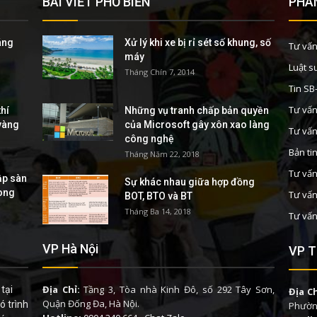
BÀI VIẾT PHỔ BIẾN
PHÂN
áng
Xử lý khi xe bị rỉ sét số khung, số
Tư vấn
máy
Luật s
Tháng Chín 7, 2014
Tin S
Tư vấn
hí
Những vụ tranh chấp bản quyền
 vàng
của Microsoft gây xôn xao làng
Tư vấn
công nghệ
Bản ti
Tháng Năm 22, 2018
Tư vấn
ập sàn
Sự khác nhau giữa hợp đồng
rong
Tư vấn
BOT, BTO và BT
Tháng Ba 14, 2018
Tư vấn
VP Hà Nội
VP T
Địa Chỉ:
Tầng 3, Tòa nhà Kinh Đô, số 292 Tây Sơn,
tại
Địa Ch
Quận Đống Đa, Hà Nội.
ó trình
Phường