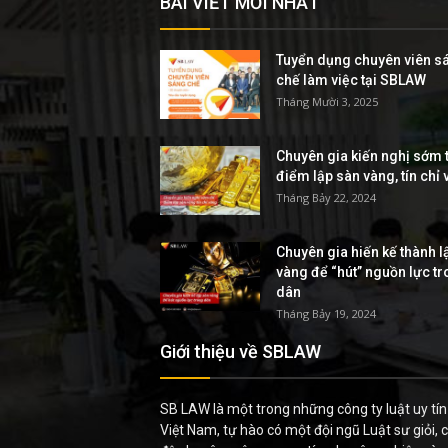
BÀI VIẾT MỚI NHẤT
trí
Tuyển dụng chuyên viên s
tuệ
chế làm việc tại SBLAW
Tháng Mười 3, 2025
Chuyên gia kiến nghị sớm t
điểm lập sàn vàng, tín chỉ
Tháng Bảy 22, 2024
Chuyên gia hiến kế thành l
vàng để “hút” nguồn lực t
dân
Tháng Bảy 19, 2024
Giới thiệu về SBLAW
SB LAW là một trong những công ty luật uy tín 
Việt Nam, tự hào có một đội ngũ Luật sư giỏi, c