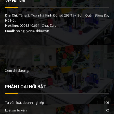
VP Hà Nội
Địa Chỉ:
Tầng 3, Tòa nhà Kinh Đô, số 292 Tây Sơn, Quận Đống Đa,
Hà Nội.
Hotline:
0904.340.664
-
Chat Zalo
Email:
ha.nguyen@sblaw.vn
Xem chỉ đường:
PHÂN LOẠI NỔI BẬT
Tư vấn luật doanh nghiệp
106
Luật sư tư vấn
72