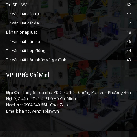
Tin SB-LAW
62
Tư vấn luật đầu tư
57
Tư vấn luật đất đai
52
Bản tin pháp luật
48
Tư vấn luật dân sự
46
Tư vấn luật hợp đồng
44
Tư vấn luật hôn nhân và gia đình
43
VP TP.Hồ Chí Minh
Địa Chỉ:
Tầng 6, Toà nhà PDD, số 162, Đường Pasteur, Phường Bến
Nghé, Quận 1, Thành Phố Hồ Chí Minh.
Hotline:
0904.340.664
-
Chat Zalo
Email:
ha.nguyen@sblaw.vn