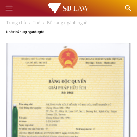
Văn
Trang chủ
Thẻ
Bổ sung ngành nghề
phòng
Nhãn: bổ sung ngành nghề
Luật
sư
–
Tư
vấn