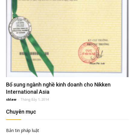
đầu
tư
–
Đại
diện
Bổ sung ngành nghề kinh doanh cho Nikken
sở
International Asia
sblaw
-
Tháng Bảy 1, 2014
hữu
Chuyên mục
trí
Bản tin pháp luật